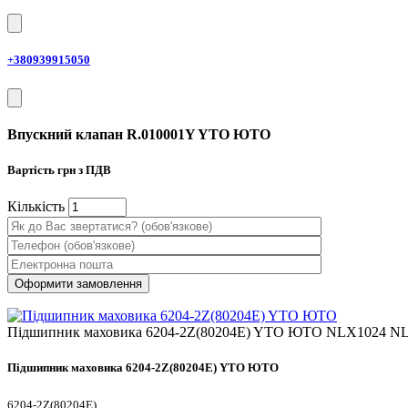
+380939915050
Впускний клапан R.010001Y YTO ЮТО
Вартість
грн з ПДВ
Кiлькiсть
Підшипник маховика 6204-2Z(80204E) YTO ЮТО NLX1024 N
Підшипник маховика 6204-2Z(80204E) YTO ЮТО
6204-2Z(80204E)