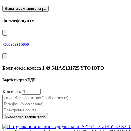
Дізнатись у менеджера
Зателефонуйте
+380939915050
Болт обода колеса 1.49.541A/5131725 YTO ЮТО
Вартість
грн з ПДВ
Кiлькiсть