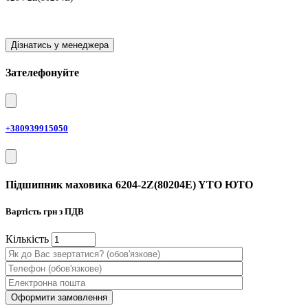
Дізнатись у менеджера
Зателефонуйте
+380939915050
Підшипник маховика 6204-2Z(80204E) YTO ЮТО
Вартість
грн з ПДВ
Кiлькiсть