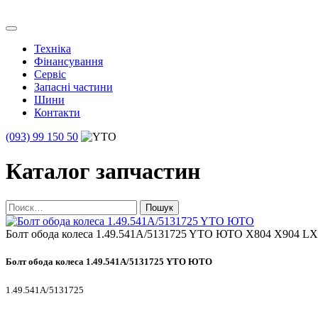
Skip
to
Транс Агро Маркет
Транс Агро Маркет YTO тракторов
content
Техніка
Фінансування
Сервіс
Запасні частини
Шини
Контакти
(093) 99 150 50
Каталог запчастин
Найти:
Болт обода колеса 1.49.541A/5131725 YTO ЮТО X804 X904
Болт обода колеса 1.49.541A/5131725 YTO ЮТО
1.49.541A/5131725