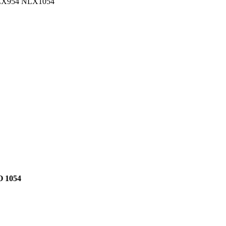
 LX954 NLX1054
О 1054