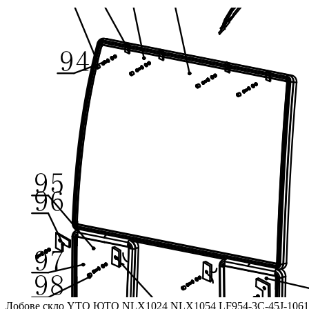
Лобове скло YTO ЮТО NLX1024 NLX1054 LF954-3C-45J-106