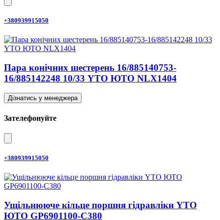
+380939915050
Пара конічних шестерень 16/885140753-
16/885142248 10/33 YTO ЮТО NLX1404
Дізнатись у менеджера
Зателефонуйте
+380939915050
Ущільнююче кільце поршня гідравліки YTO
ЮТО GP6901100-C380