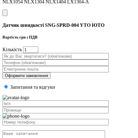
NLX1054 NLX1304 NLX1404 LX1304-A
Датчик швидкості SNG-SPRD-004 YTO ЮТО
Вартість
грн з ПДВ
Кiлькiсть
Запитання та вiдгуки