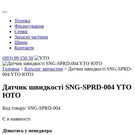
Skip
to
Транс Агро Маркет
Транс Агро Маркет YTO тракторов
content
Техніка
Фінансування
Сервіс
Запасні частини
Шини
Контакти
(093) 99 150 50
Головна
>
Каталог запчастин
> Датчик швидкості SNG-SPRD-
004 YTO ЮТО
Датчик швидкості SNG-SPRD-004 YTO
ЮТО
Код товару: SNG-SPRD-004
Є в наявності
Дізнатись у менеджера