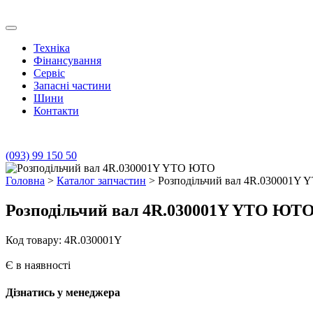
Skip
to
Транс Агро Маркет
Транс Агро Маркет YTO тракторов
content
Техніка
Фінансування
Сервіс
Запасні частини
Шини
Контакти
(093) 99 150 50
Головна
>
Каталог запчастин
> Розподільчий вал 4R.030001Y
Розподільчий вал 4R.030001Y YTO ЮТ
Код товару: 4R.030001Y
Є в наявності
Дізнатись у менеджера