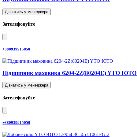
Дізнатись у менеджера
Зателефонуйте
+380939915050
Підшипник маховика 6204-2Z(80204E) YTO ЮТО
Дізнатись у менеджера
Зателефонуйте
+380939915050