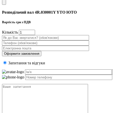
Розподільчий вал 4R.030001Y YTO ЮТО
Вартість
грн з ПДВ
Кiлькiсть
Запитання та вiдгуки