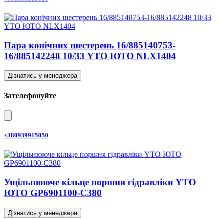
Пара конічних шестерень 16/885140753-
16/885142248 10/33 YTO ЮТО NLX1404
Дізнатись у менеджера
Зателефонуйте
+380939915050
Ущільнююче кільце поршня гідравліки YTO
ЮТО GP6901100-C380
Дізнатись у менеджера