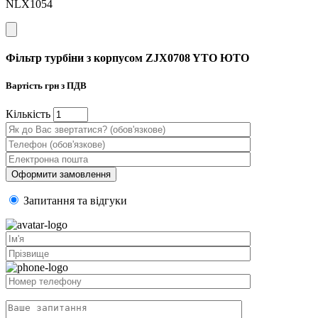
NLX1054
Фільтр турбіни з корпусом ZJX0708 YTO ЮТО
Вартість
грн з ПДВ
Кiлькiсть
Запитання та вiдгуки