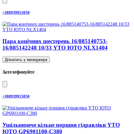
+380939915050
Пара конічних шестерень 16/885140753-
16/885142248 10/33 YTO ЮТО NLX1404
Дізнатись у менеджера
Зателефонуйте
+380939915050
Ущільнююче кільце поршня гідравліки YTO
ЮТО GP6901100-C380