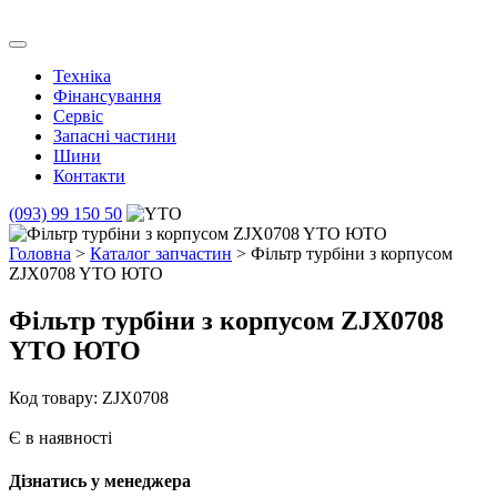
Skip
to
Транс Агро Маркет
Транс Агро Маркет YTO тракторов
content
Техніка
Фінансування
Сервіс
Запасні частини
Шини
Контакти
(093) 99 150 50
Головна
>
Каталог запчастин
> Фільтр турбіни з корпусом
ZJX0708 YTO ЮТО
Фільтр турбіни з корпусом ZJX0708
YTO ЮТО
Код товару: ZJX0708
Є в наявності
Дізнатись у менеджера