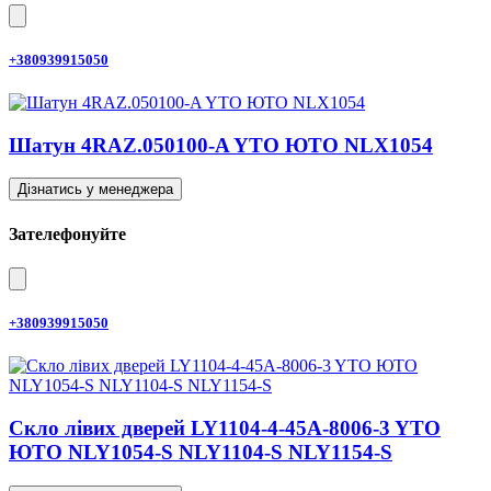
+380939915050
Шатун 4RAZ.050100-A YTO ЮТО NLX1054
Дізнатись у менеджера
Зателефонуйте
+380939915050
Скло лівих дверей LY1104-4-45A-8006-3 YTO
ЮТО NLY1054-S NLY1104-S NLY1154-S