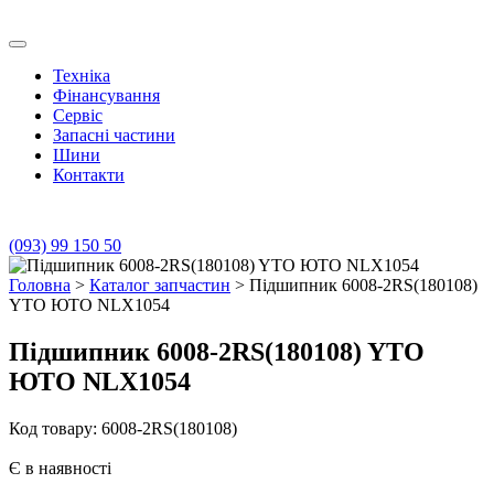
Skip
to
Транс Агро Маркет
Транс Агро Маркет YTO тракторов
content
Техніка
Фінансування
Сервіс
Запасні частини
Шини
Контакти
(093) 99 150 50
Головна
>
Каталог запчастин
> Підшипник 6008-2RS(180108)
YTO ЮТО NLX1054
Підшипник 6008-2RS(180108) YTO
ЮТО NLX1054
Код товару: 6008-2RS(180108)
Є в наявності