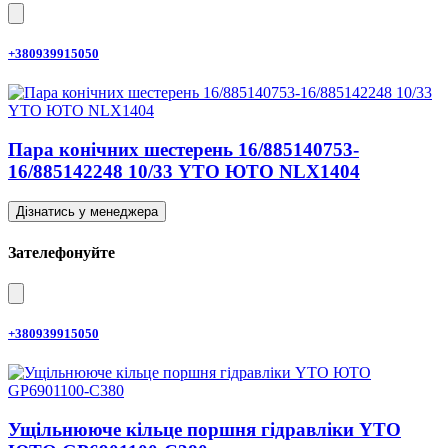
+380939915050
Пара конічних шестерень 16/885140753-
16/885142248 10/33 YTO ЮТО NLX1404
Дізнатись у менеджера
Зателефонуйте
+380939915050
Ущільнююче кільце поршня гідравліки YTO