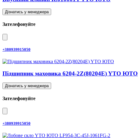
Дізнатись у менеджера
Зателефонуйте
+380939915050
Підшипник маховика 6204-2Z(80204E) YTO ЮТО
Дізнатись у менеджера
Зателефонуйте
+380939915050