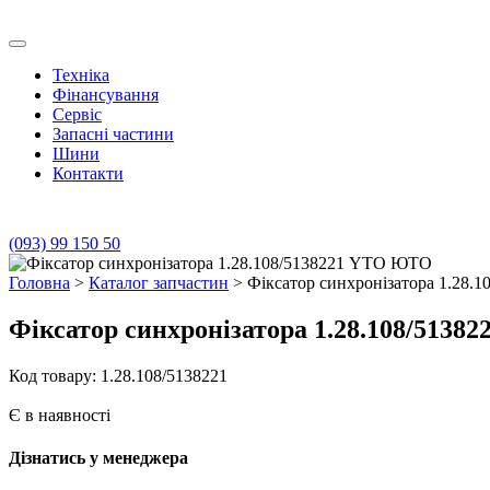
Skip
to
Транс Агро Маркет
Транс Агро Маркет YTO тракторов
content
Техніка
Фінансування
Сервіс
Запасні частини
Шини
Контакти
(093) 99 150 50
Головна
>
Каталог запчастин
> Фіксатор синхронізатора 1.28
Фіксатор синхронізатора 1.28.108/513
Код товару: 1.28.108/5138221
Є в наявності
Дізнатись у менеджера