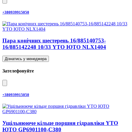
+380939915050
Пара конічних шестерень 16/885140753-
16/885142248 10/33 YTO ЮТО NLX1404
Дізнатись у менеджера
Зателефонуйте
+380939915050
Ущільнююче кільце поршня гідравліки YTO
ЮТО GP6901100-C380