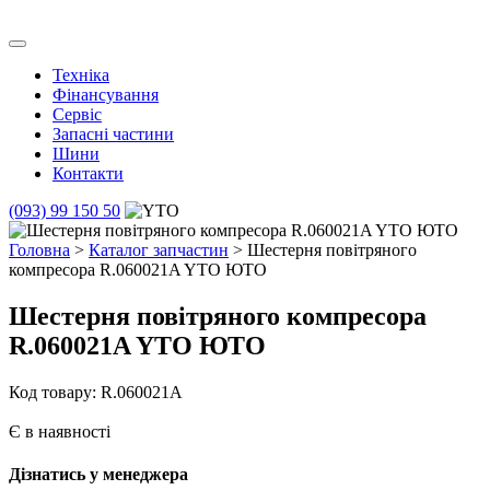
Skip
to
Транс Агро Маркет
Транс Агро Маркет YTO тракторов
content
Техніка
Фінансування
Сервіс
Запасні частини
Шини
Контакти
(093) 99 150 50
Головна
>
Каталог запчастин
> Шестерня повітряного
компресора R.060021A YTO ЮТО
Шестерня повітряного компресора
R.060021A YTO ЮТО
Код товару: R.060021A
Є в наявності
Дізнатись у менеджера