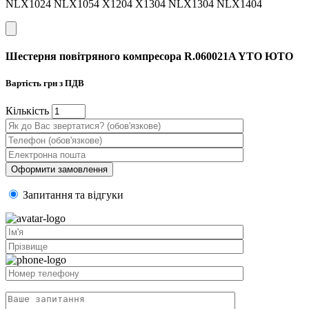
NLX1024 NLX1054 X1204 X1304 NLX1304 NLX1404
Шестерня повітряного компресора R.060021A YTO ЮТО
Вартість
грн з ПДВ
Кiлькiсть
Запитання та вiдгуки