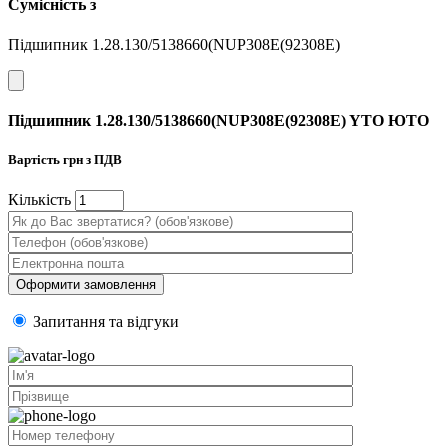
Сумісність з
Підшипник 1.28.130/5138660(NUP308E(92308E)
Підшипник 1.28.130/5138660(NUP308E(92308E) YTO ЮТО
Вартість
грн з ПДВ
Кiлькiсть
Запитання та вiдгуки