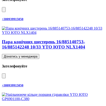
+380939915050
Пара конічних шестерень 16/885140753-
16/885142248 10/33 YTO ЮТО NLX1404
Дізнатись у менеджера
Зателефонуйте
+380939915050