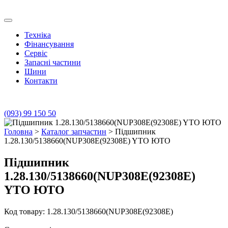
Skip
to
Транс Агро Маркет
Транс Агро Маркет YTO тракторов
content
Техніка
Фінансування
Сервіс
Запасні частини
Шини
Контакти
(093) 99 150 50
Головна
>
Каталог запчастин
> Підшипник
1.28.130/5138660(NUP308E(92308E) YTO ЮТО
Підшипник
1.28.130/5138660(NUP308E(92308E)
YTO ЮТО
Код товару: 1.28.130/5138660(NUP308E(92308E)