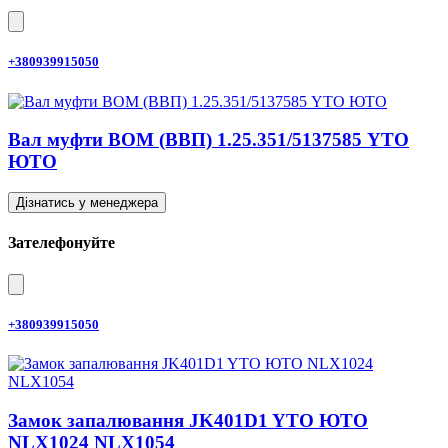
+380939915050
Вал муфти ВОМ (ВВП) 1.25.351/5137585 YTO
ЮТО
Дізнатись у менеджера
Зателефонуйте
+380939915050
Замок запалювання JK401D1 YTO ЮТО
NLX1024 NLX1054