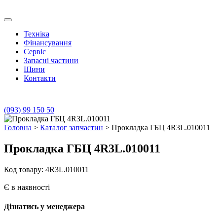
Skip
to
Транс Агро Маркет
Транс Агро Маркет YTO тракторов
content
Техніка
Фінансування
Сервіс
Запасні частини
Шини
Контакти
(093) 99 150 50
Головна
>
Каталог запчастин
> Прокладка ГБЦ 4R3L.010011
Прокладка ГБЦ 4R3L.010011
Код товару: 4R3L.010011
Є в наявності
Дізнатись у менеджера