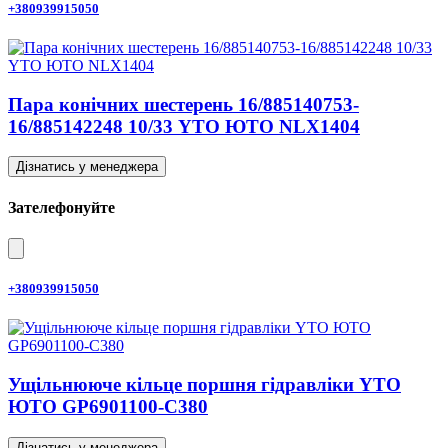
+380939915050
Пара конічних шестерень 16/885140753-
16/885142248 10/33 YTO ЮТО NLX1404
Дізнатись у менеджера
Зателефонуйте
+380939915050
Ущільнююче кільце поршня гідравліки YTO
ЮТО GP6901100-C380
Дізнатись у менеджера