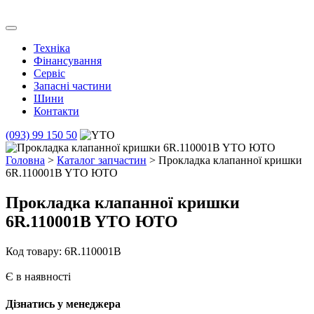
Skip
to
Транс Агро Маркет
Транс Агро Маркет YTO тракторов
content
Техніка
Фінансування
Сервіс
Запасні частини
Шини
Контакти
(093) 99 150 50
Головна
>
Каталог запчастин
> Прокладка клапанної кришки
6R.110001B YTO ЮТО
Прокладка клапанної кришки
6R.110001B YTO ЮТО
Код товару: 6R.110001B
Є в наявності
Дізнатись у менеджера