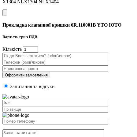
X1304 NLX1304 NLX1404
Прокладка клапанної кришки 6R.110001B YTO ЮТО
Вартість
грн з ПДВ
Кiлькiсть
Запитання та вiдгуки