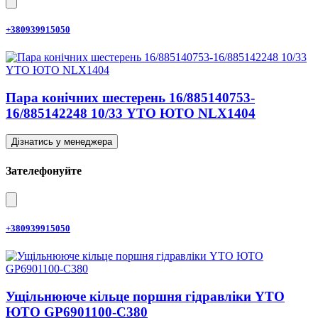
+380939915050
Пара конічних шестерень 16/885140753-
16/885142248 10/33 YTO ЮТО NLX1404
Дізнатись у менеджера
Зателефонуйте
+380939915050
Ущільнююче кільце поршня гідравліки YTO
ЮТО GP6901100-C380