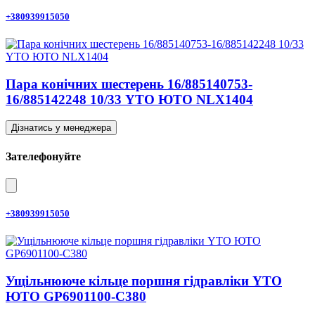
+380939915050
Пара конічних шестерень 16/885140753-
16/885142248 10/33 YTO ЮТО NLX1404
Дізнатись у менеджера
Зателефонуйте
+380939915050
Ущільнююче кільце поршня гідравліки YTO
ЮТО GP6901100-C380