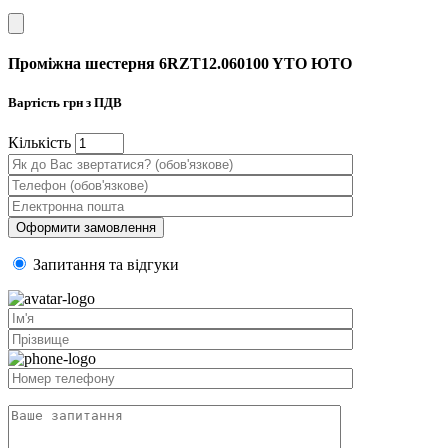
Проміжна шестерня 6RZT12.060100 YTO ЮТО
Вартість
грн з ПДВ
Кiлькiсть
Запитання та вiдгуки