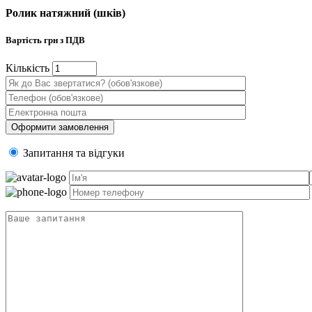
Ролик натяжний (шків)
Вартість
грн з ПДВ
Кiлькiсть
Запитання та вiдгуки