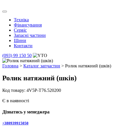
Skip
to
Транс Агро Маркет
Транс Агро Маркет YTO тракторов
content
Техніка
Фінансування
Сервіс
Запасні частини
Шини
Контакти
(093) 99 150 50
Головна
>
Каталог запчастин
> Ролик натяжний (шків)
Ролик натяжний (шків)
Код товару: 4V5P-T76.520200
Є в наявності
Дізнатись у менеджера
+380939915050