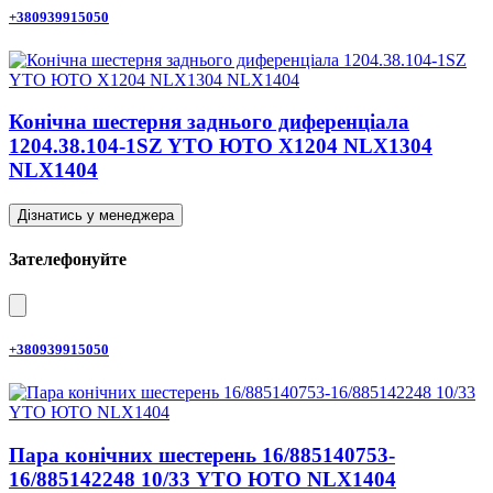
+380939915050
Конічна шестерня заднього диференціала
1204.38.104-1SZ YTO ЮТО X1204 NLX1304
NLX1404
Дізнатись у менеджера
Зателефонуйте
+380939915050
Пара конічних шестерень 16/885140753-
16/885142248 10/33 YTO ЮТО NLX1404