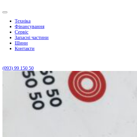
Skip
to
Транс Агро Маркет
Транс Агро Маркет YTO тракторов
content
Техніка
Фінансування
Сервіс
Запасні частини
Шини
Контакти
(093) 99 150 50