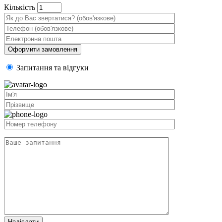
Кiлькiсть
Запитання та вiдгуки