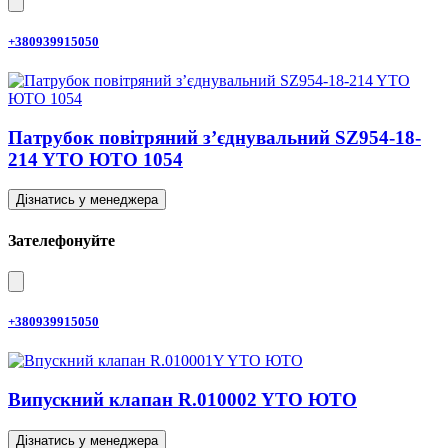
+380939915050
Патрубок повітряний з’єднувальний SZ954-18-
214 YTO ЮТО 1054
Дізнатись у менеджера
Зателефонуйте
+380939915050
Випускний клапан R.010002 YTO ЮТО
Дізнатись у менеджера