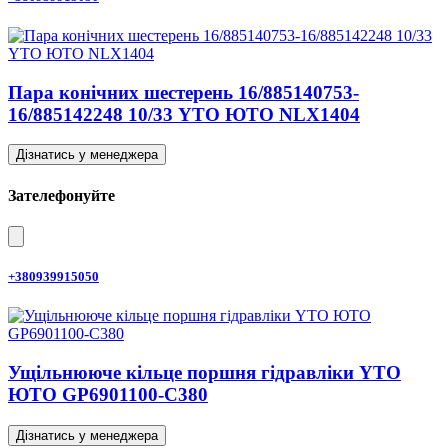
Пара конічних шестерень 16/885140753-
16/885142248 10/33 YTO ЮТО NLX1404
Дізнатись у менеджера
Зателефонуйте
+380939915050
Ущільнююче кільце поршня гідравліки YTO
ЮТО GP6901100-C380
Дізнатись у менеджера