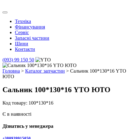
Skip
to
Транс Агро Маркет
Транс Агро Маркет YTO тракторов
content
Техніка
Фінансування
Сервіс
Запасні частини
Шини
Контакти
(093) 99 150 50
Головна
>
Каталог запчастин
> Сальник 100*130*16 YTO
ЮТО
Сальник 100*130*16 YTO ЮТО
Код товару: 100*130*16
Є в наявності
Дізнатись у менеджера
+380939915050