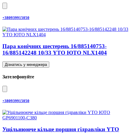
+380939915050
Пара конічних шестерень 16/885140753-
16/885142248 10/33 YTO ЮТО NLX1404
Дізнатись у менеджера
Зателефонуйте
+380939915050
Ущільнююче кільце поршня гідравліки YTO