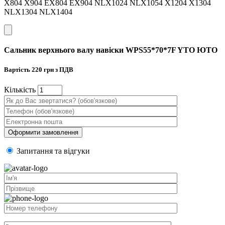
X804 X904 EX804 EX904 NLX1024 NLX1054 X1204 X1304
NLX1304 NLX1404
Сальник верхнього валу навіски WPS55*70*7F YTO ЮТО
Вартість
220
грн з ПДВ
Кiлькiсть
Запитання та вiдгуки