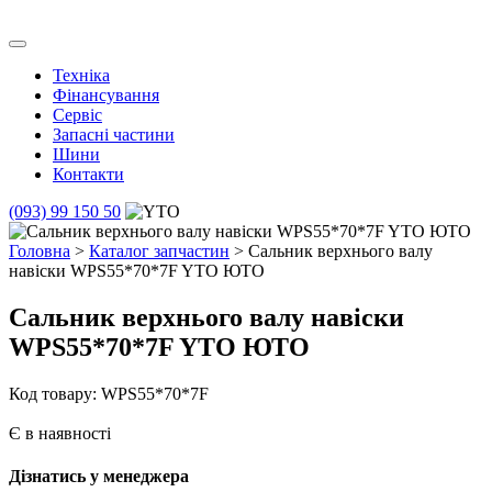
Skip
to
Транс Агро Маркет
Транс Агро Маркет YTO тракторов
content
Техніка
Фінансування
Сервіс
Запасні частини
Шини
Контакти
(093) 99 150 50
Головна
>
Каталог запчастин
> Сальник верхнього валу
навіски WPS55*70*7F YTO ЮТО
Сальник верхнього валу навіски
WPS55*70*7F YTO ЮТО
Код товару: WPS55*70*7F
Є в наявності
Дізнатись у менеджера