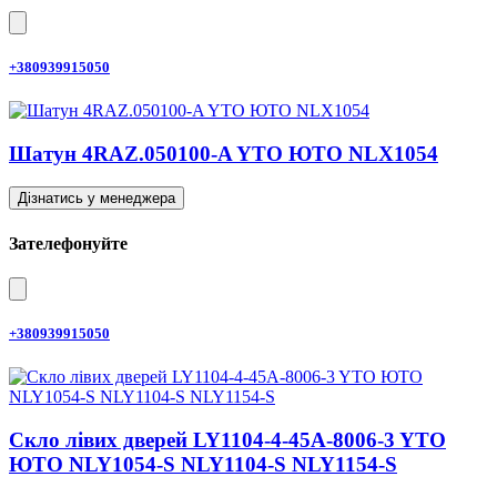
+380939915050
Шатун 4RAZ.050100-A YTO ЮТО NLX1054
Дізнатись у менеджера
Зателефонуйте
+380939915050
Скло лівих дверей LY1104-4-45A-8006-3 YTO
ЮТО NLY1054-S NLY1104-S NLY1154-S