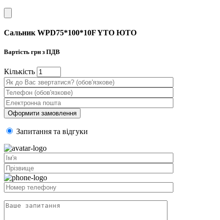
Сальник WPD75*100*10F YTO ЮТО
Вартість
грн з ПДВ
Кiлькiсть
Запитання та вiдгуки