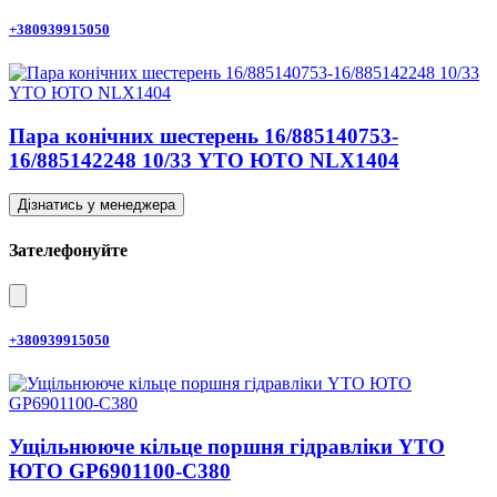
+380939915050
Пара конічних шестерень 16/885140753-
16/885142248 10/33 YTO ЮТО NLX1404
Дізнатись у менеджера
Зателефонуйте
+380939915050
Ущільнююче кільце поршня гідравліки YTO
ЮТО GP6901100-C380