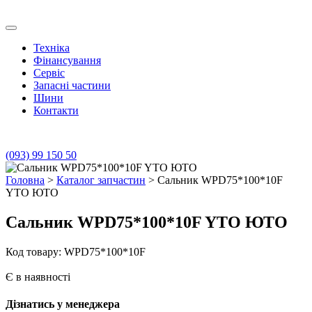
Skip
to
Транс Агро Маркет
Транс Агро Маркет YTO тракторов
content
Техніка
Фінансування
Сервіс
Запасні частини
Шини
Контакти
(093) 99 150 50
Головна
>
Каталог запчастин
> Сальник WPD75*100*10F
YTO ЮТО
Сальник WPD75*100*10F YTO ЮТО
Код товару: WPD75*100*10F
Є в наявності
Дізнатись у менеджера