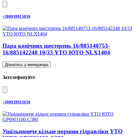
+380939915050
Пара конічних шестерень 16/885140753-
16/885142248 10/33 YTO ЮТО NLX1404
Дізнатись у менеджера
Зателефонуйте
+380939915050
Ущільнююче кільце поршня гідравліки YTO