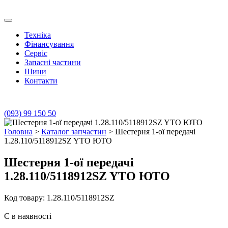
Skip
to
Транс Агро Маркет
Транс Агро Маркет YTO тракторов
content
Техніка
Фінансування
Сервіс
Запасні частини
Шини
Контакти
(093) 99 150 50
Головна
>
Каталог запчастин
> Шестерня 1-ої передачі
1.28.110/5118912SZ YTO ЮТО
Шестерня 1-ої передачі
1.28.110/5118912SZ YTO ЮТО
Код товару: 1.28.110/5118912SZ
Є в наявності