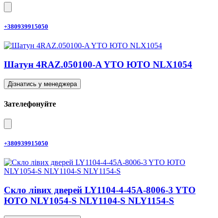
+380939915050
Шатун 4RAZ.050100-A YTO ЮТО NLX1054
Дізнатись у менеджера
Зателефонуйте
+380939915050
Скло лівих дверей LY1104-4-45A-8006-3 YTO
ЮТО NLY1054-S NLY1104-S NLY1154-S