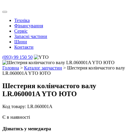
Skip
to
Транс Агро Маркет
Транс Агро Маркет YTO тракторов
content
Техніка
Фінансування
Сервіс
Запасні частини
Шини
Контакти
(093) 99 150 50
Головна
>
Каталог запчастин
> Шестерня колінчастого валу
LR.060001A YTO ЮТО
Шестерня колінчастого валу
LR.060001A YTO ЮТО
Код товару: LR.060001A
Є в наявності
Дізнатись у менеджера