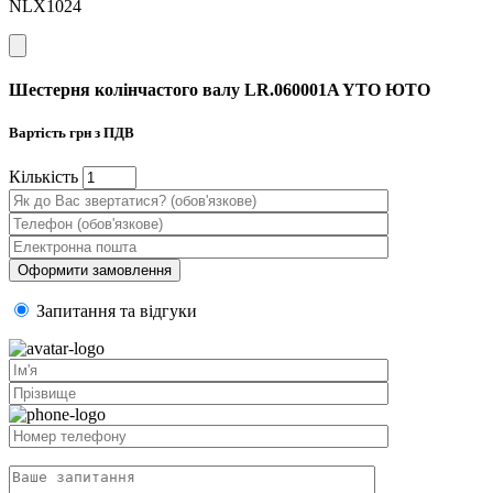
NLX1024
Шестерня колінчастого валу LR.060001A YTO ЮТО
Вартість
грн з ПДВ
Кiлькiсть
Запитання та вiдгуки