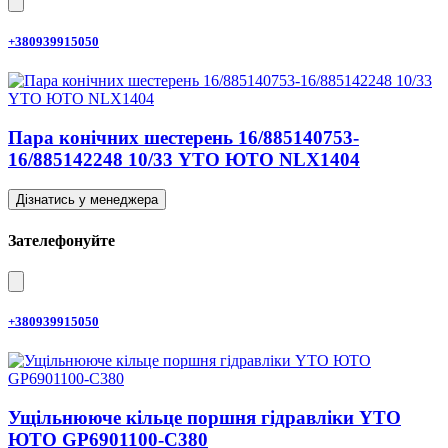
+380939915050
Пара конічних шестерень 16/885140753-
16/885142248 10/33 YTO ЮТО NLX1404
Дізнатись у менеджера
Зателефонуйте
+380939915050
Ущільнююче кільце поршня гідравліки YTO
ЮТО GP6901100-C380