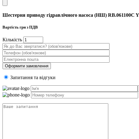
Шестерня приводу гідравлічного насоса (НШ) RB.061100
Вартість
грн з ПДВ
Кiлькiсть
Запитання та вiдгуки