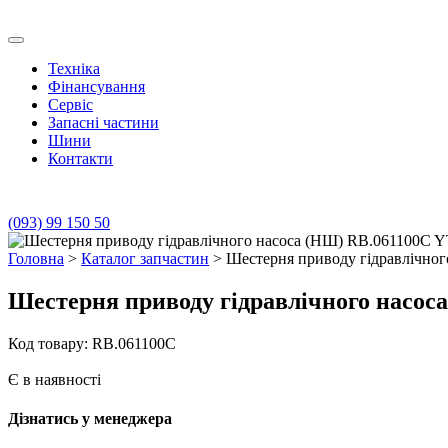
Skip
to
Транс Агро Маркет
Транс Агро Маркет YTO тракторов
content
Техніка
Фінансування
Сервіс
Запасні частини
Шини
Контакти
(093) 99 150 50
Головна
>
Каталог запчастин
> Шестерня приводу гідравлічн
Шестерня приводу гідравлічного насо
Код товару: RB.061100C
Є в наявності
Дізнатись у менеджера