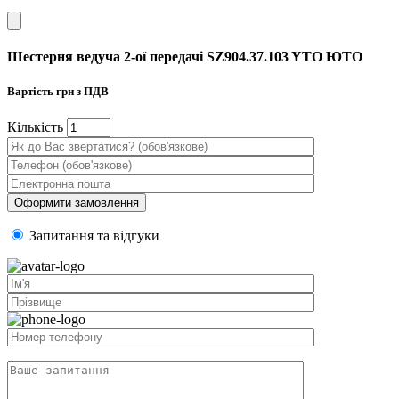
Шестерня ведуча 2-ої передачі SZ904.37.103 YTO ЮТО
Вартість
грн з ПДВ
Кiлькiсть
Запитання та вiдгуки