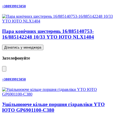
+380939915050
Пара конічних шестерень 16/885140753-
16/885142248 10/33 YTO ЮТО NLX1404
Дізнатись у менеджера
Зателефонуйте
+380939915050
Ущільнююче кільце поршня гідравліки YTO
ЮТО GP6901100-C380