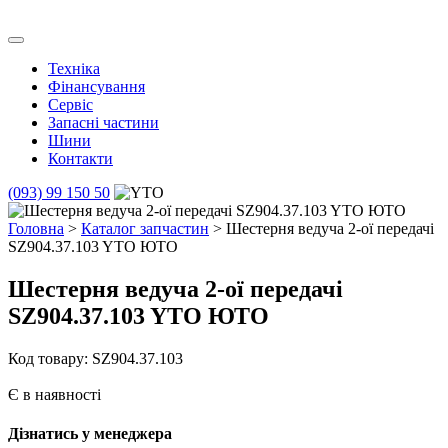
Skip
to
Транс Агро Маркет
Транс Агро Маркет YTO тракторов
content
Техніка
Фінансування
Сервіс
Запасні частини
Шини
Контакти
(093) 99 150 50
Головна
>
Каталог запчастин
> Шестерня ведуча 2-ої передачі
SZ904.37.103 YTO ЮТО
Шестерня ведуча 2-ої передачі
SZ904.37.103 YTO ЮТО
Код товару: SZ904.37.103
Є в наявності
Дізнатись у менеджера