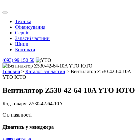
Skip
to
Транс Агро Маркет
Транс Агро Маркет YTO тракторов
content
Техніка
Фінансування
Сервіс
Запасні частини
Шини
Контакти
(093) 99 150 50
Головна
>
Каталог запчастин
> Вентилятор Z530-42-64-10A
YTO ЮТО
Вентилятор Z530-42-64-10A YTO ЮТО
Код товару: Z530-42-64-10A
Є в наявності
Дізнатись у менеджера
+380939915050