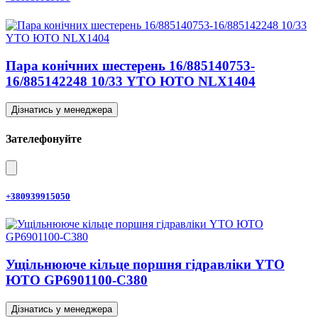
Пара конічних шестерень 16/885140753-
16/885142248 10/33 YTO ЮТО NLX1404
Дізнатись у менеджера
Зателефонуйте
+380939915050
Ущільнююче кільце поршня гідравліки YTO
ЮТО GP6901100-C380
Дізнатись у менеджера