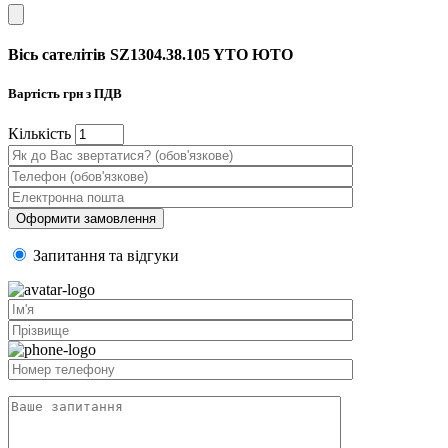
Вісь сателітів SZ1304.38.105 YTO ЮТО
Вартість
грн з ПДВ
Кiлькiсть
Запитання та вiдгуки