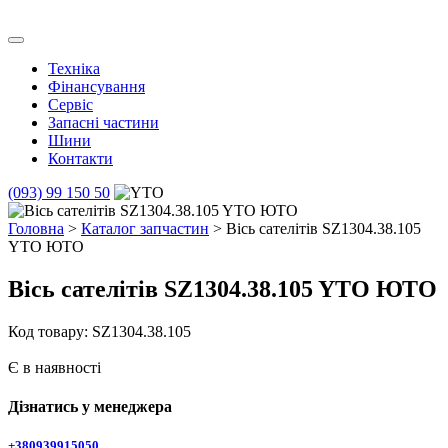
Skip
to
Транс Агро Маркет
Транс Агро Маркет YTO тракторов
content
Техніка
Фінансування
Сервіс
Запасні частини
Шини
Контакти
(093) 99 150 50
Головна
>
Каталог запчастин
> Вісь сателітів SZ1304.38.105
YTO ЮТО
Вісь сателітів SZ1304.38.105 YTO ЮТО
Код товару: SZ1304.38.105
Є в наявності
Дізнатись у менеджера
+380939915050