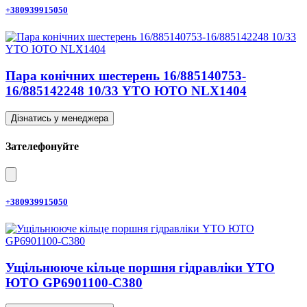
+380939915050
Пара конічних шестерень 16/885140753-
16/885142248 10/33 YTO ЮТО NLX1404
Дізнатись у менеджера
Зателефонуйте
+380939915050
Ущільнююче кільце поршня гідравліки YTO
ЮТО GP6901100-C380