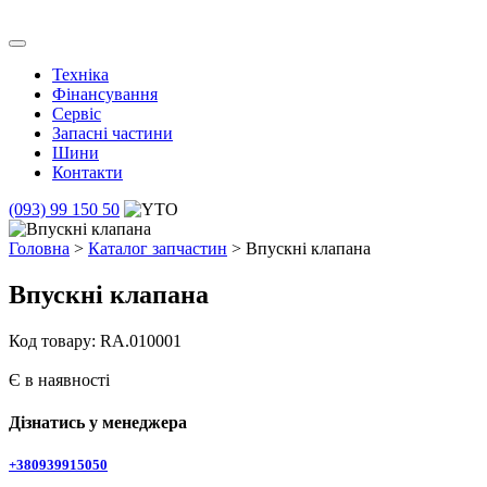
Skip
to
Транс Агро Маркет
Транс Агро Маркет YTO тракторов
content
Техніка
Фінансування
Сервіс
Запасні частини
Шини
Контакти
(093) 99 150 50
Головна
>
Каталог запчастин
> Впускні клапана
Впускні клапана
Код товару: RA.010001
Є в наявності
Дізнатись у менеджера
+380939915050