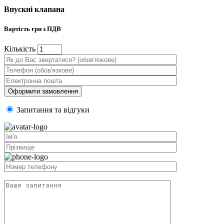
Впускні клапана
Вартість
грн з ПДВ
Кiлькiсть
Запитання та вiдгуки