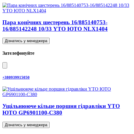
Пара конічних шестерень 16/885140753-
16/885142248 10/33 YTO ЮТО NLX1404
Дізнатись у менеджера
Зателефонуйте
+380939915050
Ущільнююче кільце поршня гідравліки YTO
ЮТО GP6901100-C380
Дізнатись у менеджера