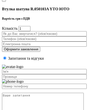
Втулка шатуна R.050103A YTO ЮТО
Вартість
грн з ПДВ
Кiлькiсть
Запитання та вiдгуки