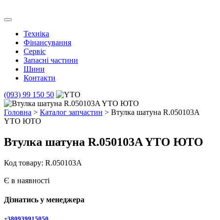
Skip
to
Транс Агро Маркет
Транс Агро Маркет YTO тракторов
content
Техніка
Фінансування
Сервіс
Запасні частини
Шини
Контакти
(093) 99 150 50
Головна
>
Каталог запчастин
> Втулка шатуна R.050103A
YTO ЮТО
Втулка шатуна R.050103A YTO ЮТО
Код товару: R.050103A
Є в наявності
Дізнатись у менеджера
+380939915050