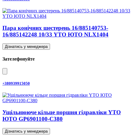
Пара конічних шестерень 16/885140753-
16/885142248 10/33 YTO ЮТО NLX1404
Дізнатись у менеджера
Зателефонуйте
+380939915050
Ущільнююче кільце поршня гідравліки YTO
ЮТО GP6901100-C380
Дізнатись у менеджера